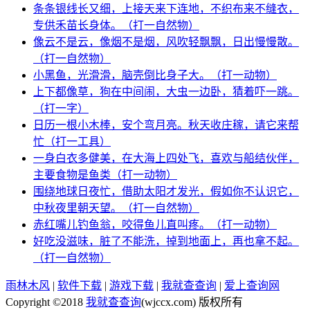
条条银线长又细，上接天来下连地，不织布来不缝衣，
专供禾苗长身体。（打一自然物）
像云不是云，像烟不是烟，风吹轻飘飘，日出慢慢散。
（打一自然物）
小黑鱼，光滑滑，脑壳倒比身子大。（打一动物）
上下都像草，狗在中间闹，大虫一边卧，猜着吓一跳。
（打一字）
日历一根小木棒，安个弯月亮。秋天收庄稼，请它来帮
忙（打一工具）
一身白衣多健美，在大海上四处飞，喜欢与船结伙伴，
主要食物是鱼类（打一动物）
围绕地球日夜忙，借助太阳才发光，假如你不认识它，
中秋夜里朝天望。（打一自然物）
赤红嘴儿钓鱼翁，咬得鱼儿直叫疼。（打一动物）
好吃没滋味，脏了不能洗，掉到地面上，再也拿不起。
（打一自然物）
雨林木风
|
软件下载
|
游戏下载
|
我就查查询
|
爱上查询网
Copyright ©2018
我就查查询
(wjccx.com) 版权所有