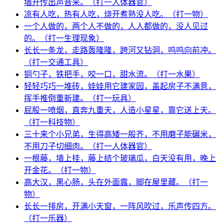
墙开传出声音来。（打一人体器官）
凉有人吃，热有人吃，烧开煮熟没人吃。（打一物）
一个人做的，两个人不做的，人人都做的，没人见过
的。（打一生理现象）
长长一条龙，走路轰隆隆，跨河又钻洞，呜呜向前冲。
（打一交通工具）
铜勺子，铁把手，咬一口，甜水流。（打一水果）
轻轻巧巧一堆砖，娃娃用它建家园，盖起房子不满意，
挥手推倒重新建。（打一玩具）
屁股一喷烟，直奔九重天，人造小星星，靠它送上天。
（打一科技物）
三十来个小兄弟，生得高矮一般齐，不用磨子能碾米，
不用刀子切细肉。（打一人体器官）
一根藤，墙上挂，藤上结个玻璃瓜，白天没有用，晚上
开金花。（打一物）
高大汉，黑心肠，头在外面露，脚在屋里藏。（打一
物）
长长一排房，开满小天窗，一阵风吹过，乐声传四方。
（打一乐器）