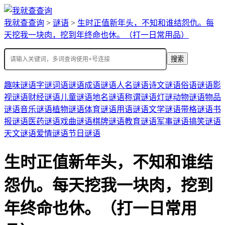
我就查查询
>
谜语
>
生时正值新年头，不知和谁结怨仇。每
天挖我一块肉，挖到年终命也休。（打一日常用品）
搜索
趣味谜语
字谜
词语谜语
成语谜语
人名谜语
诗文谜语
俗语谜语
影
视谜语
财经谜语
儿童谜语
地名谜语
称谓谜语
灯谜
动物谜语
物品
谜语
音乐谜语
植物谜语
体育谜语
用语谜语
文学谜语
带格谜语
书
报谜语
医药谜语
戏曲谜语
棋牌谜语
教育谜语
军事谜语
搞笑谜语
天文谜语
爱情谜语
节日谜语
生时正值新年头，不知和谁结
怨仇。每天挖我一块肉，挖到
年终命也休。（打一日常用