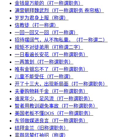
金钱是万能的（打一称谓职务）
满营朝拜魏武烈（打一称谓职务 卷帘格）
岁岁为君身上服（称谓）
信教徒（打一称谓）
一回一回又一回（打一称谓）
招待摆阔气，从不掏私囊。（打一称谓二）
规矩不对徒弟用（打称谓二字）
一日看遍长安花（打一称谓职务）
一再策划（打一称谓职务）
唯有金银忘不了（打一称谓职务）
儿童不能受任（打一称谓）
开了十三大，出现新局面（打一称谓职务）
夫妻购物耗千金（打一称谓职务）
谁家年少，足风流（打一称谓职务）
智者用教训避免事故（打一称谓职务）
美国老板不懂DOS（打一称谓职务）
东邻做媒进良言（打一称谓职务）
结拜金兰（旧称谓职务）
鸾舆凤辇红袖招（称谓）