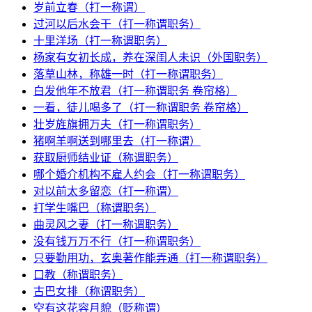
岁前立春（打一称谓）
过河以后水会干（打一称谓职务）
十里洋场（打一称谓职务）
杨家有女初长成，养在深闺人未识（外国职务）
落草山林，称雄一时（打一称谓职务）
白发他年不放君（打一称谓职务 卷帘格）
一看，徒儿喝多了（打一称谓职务 卷帘格）
壮岁旌旗拥万夫（打一称谓职务）
猪啊羊啊送到哪里去（打一称谓）
获取厨师结业证（称谓职务）
哪个婚介机构不雇人约会（打一称谓职务）
对以前太多留恋（打一称谓）
打学生嘴巴（称谓职务）
曲灵风之妻（打一称谓职务）
没有钱万万不行（打一称谓职务）
只要勤用功，玄奥著作能弄通（打一称谓职务）
口教（称谓职务）
古巴女排（称谓职务）
空有这花容月貌（贬称谓）