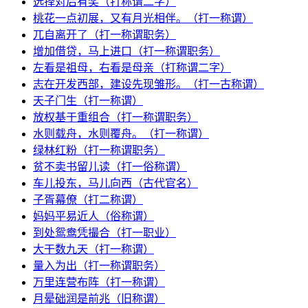
选择对后有奖（打称谓二字）
桃花一点初展，又有月光相伴。（打一称谓）
兀自离开了（打一称谓职务）
增加借贷，马上进口（打一称谓职务）
左看是祖母，右看是母亲（打称谓二字）
志在开发西部，建设先现雏形。（打一古称谓）
天子门生（打一称谓）
放权基于重组合（打一称谓职务）
水则载舟，水则覆舟。（打一称谓）
绿林红粉（打一称谓职务）
贫不卖书留儿读（打一俗称谓）
车儿投东，马儿向西（古代官名）
子胥幕僚（打二称谓）
妈妈平易近人（俗称谓）
到处鸳鸯凭撮合（打一职业）
大干数九天（打一称谓）
量入为出（打一称谓职务）
万里连营布阵（打一称谓）
月晕础润是前兆（旧称谓）