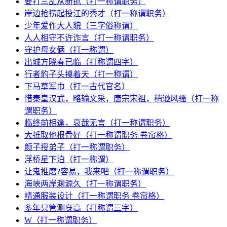
要打三乱从新抓（打一称谓职务）
岸边抢捞起投江的秀才（打一称谓职务）
少年爱作大人貌（三字俗称谓）
人人相守不许诈言（打一称谓职务）
守护母女俩（打一称谓）
出城方晓春已临（打称谓四字）
行者豹子头摸着天（打一称谓）
下马草军巾（打一古代官名）
惜秦皇汉武，略输文采，唐宗宋祖，稍逊风骚（打一称
谓职务）
临终前相逢，哀哉无言（打一称谓职务）
大抵取他根骨好（打一称谓职务 卷帘格）
颜子授弟子（打一称谓职务）
浮桥星下泊（打一称谓）
让鬼推磨?容易，我来吧（打一称谓职务）
海峡两岸渊源久（打一称谓职务）
精通服装设计（打一称谓职务 卷帘格）
多年只管测身高（打称谓三字）
W（打一称谓职务）