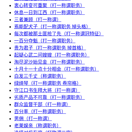
衷心转变可重聚（打一称谓职务）
休息一日到江西（打一称谓职务）
三者兼顾（打一称谓）
焉能配犬子（打一称谓职务 掉头格）
每次都被那土匪抢了先（打一称谓冠特征）
一百分夺魁（打一称谓职务）
贵为君子（打一称谓职务 掉首格）
起疑心武二问嫂嫂（打一称谓职务）
淘尽泥沙始见金（打一称谓职务）
十月十一十点十分相会（打一称谓职务）
白发三千丈（称谓职务）
绿绮琴（打一称谓职务 卷帘格）
守江口书生拜大将（打一称谓）
劣质产品不可靠（打一称谓职务）
群众监督干部（打一称谓）
百分率（打一称谓职务）
男佣（打一称谓）
老莱娱亲（称谓职务）