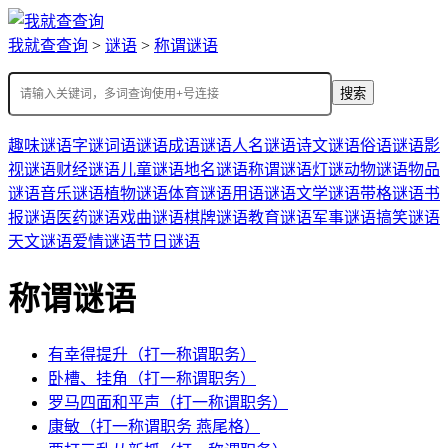
我就查查询
>
谜语
>
称谓谜语
搜索
趣味谜语
字谜
词语谜语
成语谜语
人名谜语
诗文谜语
俗语谜语
影
视谜语
财经谜语
儿童谜语
地名谜语
称谓谜语
灯谜
动物谜语
物品
谜语
音乐谜语
植物谜语
体育谜语
用语谜语
文学谜语
带格谜语
书
报谜语
医药谜语
戏曲谜语
棋牌谜语
教育谜语
军事谜语
搞笑谜语
天文谜语
爱情谜语
节日谜语
称谓谜语
有幸得提升（打一称谓职务）
卧槽、挂角（打一称谓职务）
罗马四面和平声（打一称谓职务）
康敏（打一称谓职务 燕尾格）