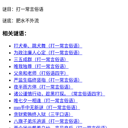
谜目：
打一常言俗语
谜底：
肥水不外流
相关谜语：
打犬拳、跳犬舞（打一常言俗语）
为政注廉人心定（打一常言俗语）
三五成群（打一常言俗语）
唯我独尊（打一常言俗语）
父亲和老师（打俗语四字）
严监生临终竖指（打一常言俗语）
夜半雨方停（打一常言俗语）
诸公谨慎行动，趁黑打探。（常言俗语四字）
唯七夕一相逢（打一常言俗语）
mm手中无新谜（打一常言俗语）
贪财索贿终入狱（三字口语）
八旗子弟乐逍遥（打一常言俗语）