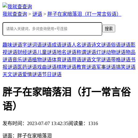
我就查查询
>
谜语
>
胖子在家暗落泪（打一常言俗语）
搜索
趣味谜语
字谜
词语谜语
成语谜语
人名谜语
诗文谜语
俗语谜语
影
视谜语
财经谜语
儿童谜语
地名谜语
称谓谜语
灯谜
动物谜语
物品
谜语
音乐谜语
植物谜语
体育谜语
用语谜语
文学谜语
带格谜语
书
报谜语
医药谜语
戏曲谜语
棋牌谜语
教育谜语
军事谜语
搞笑谜语
天文谜语
爱情谜语
节日谜语
胖子在家暗落泪（打一常言俗
语）
发布时间：2023-07-07 13:42:35
阅读量：1316
谜面：
胖子在家暗落泪