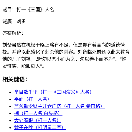
谜目：
打一《三国》人名
谜底：
刘备
答案解析：
刘备虽然在机权干略上略有不足，但是却有着高尚的道德情
操。并曾以此感化了刺杀他的刺客。刘备临死前还以此来教育
他的儿子刘禅，即“勿以恶小而为之，勿以善小而不为”、“惟
贤惟德，能服於人”。
相关谜语：
举目数千里（打一《三国演义》人名）
平面（打一人名）
首领勒令财主开仓广济（打一人名 卷帘格）
棚（打一人名 白头格）
大处着眼（打一人名）
凳子在吵（打明星二字）