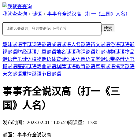
我就查查询
>
谜语
>
事事齐全说汉高（打一《三国》人名）
搜索
趣味谜语
字谜
词语谜语
成语谜语
人名谜语
诗文谜语
俗语谜语
影
视谜语
财经谜语
儿童谜语
地名谜语
称谓谜语
灯谜
动物谜语
物品
谜语
音乐谜语
植物谜语
体育谜语
用语谜语
文学谜语
带格谜语
书
报谜语
医药谜语
戏曲谜语
棋牌谜语
教育谜语
军事谜语
搞笑谜语
天文谜语
爱情谜语
节日谜语
事事齐全说汉高（打一《三
国》人名）
发布时间：2023-02-01 11:06:59
阅读量：1780
谜面：
事事齐全说汉高