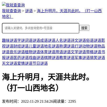
我就查查询
>
谜语
>
海上升明月，天涯共此时。（打一山西
地名）
搜索
趣味谜语
字谜
词语谜语
成语谜语
人名谜语
诗文谜语
俗语谜语
影
视谜语
财经谜语
儿童谜语
地名谜语
称谓谜语
灯谜
动物谜语
物品
谜语
音乐谜语
植物谜语
体育谜语
用语谜语
文学谜语
带格谜语
书
报谜语
医药谜语
戏曲谜语
棋牌谜语
教育谜语
军事谜语
搞笑谜语
天文谜语
爱情谜语
节日谜语
海上升明月，天涯共此时。
（打一山西地名）
发布时间：2022-11-29 21:34:26
阅读量：2295