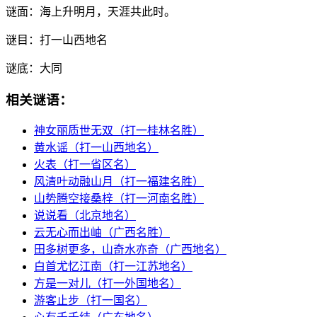
谜面：
海上升明月，天涯共此时。
谜目：
打一山西地名
谜底：
大同
相关谜语：
神女丽质世无双（打一桂林名胜）
黄水谣（打一山西地名）
火表（打一省区名）
风清叶动融山月（打一福建名胜）
山势腾空接桑梓（打一河南名胜）
说说看（北京地名）
云无心而出岫（广西名胜）
田多树更多，山奇水亦奇（广西地名）
白首尤忆江南（打一江苏地名）
方是一对儿（打一外国地名）
游客止步（打一国名）