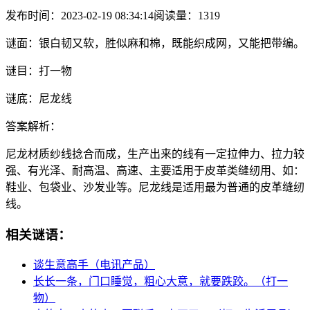
发布时间：2023-02-19 08:34:14
阅读量：1319
谜面：
银白韧又软，胜似麻和棉，既能织成网，又能把带编。
谜目：
打一物
谜底：
尼龙线
答案解析：
尼龙材质纱线捻合而成，生产出来的线有一定拉伸力、拉力较
强、有光泽、耐高温、高速、主要适用于皮革类缝纫用、如：
鞋业、包袋业、沙发业等。尼龙线是适用最为普通的皮革缝纫
线。
相关谜语：
谈生意高手（电讯产品）
长长一条，门口睡觉，粗心大意，就要跌跤。（打一
物）