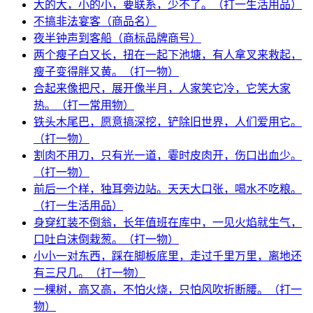
大的大，小的小，要联系，少不了。（打一生活用品）
不搞非法宴客（商品名）
夜半钟声到客船（商标品牌商号）
两个瘦子白又长，扭在一起下池塘，有人拿叉来救起，
瘦子变得胖又黄。（打一物）
合起来像把尺，展开像半月，人家笑它冷，它笑大家
热。（打一常用物）
铁头木尾巴，愿意搞深挖，铲除旧世界，人们爱用它。
（打一物）
割肉不用刀，只有光一道，霎时皮肉开，伤口出血少。
（打一物）
前后一个样，独耳旁边站。天天大口张，喝水不吃粮。
（打一生活用品）
身穿红装不倒翁，长年值班在库中，一见火焰就生气，
口吐白沫倒栽葱。（打一物）
小小一对东西，踩在脚板底里，走过千里万里，离地还
有三尺几。（打一物）
一棵树，高又高，不怕火烧，只怕风吹折断腰。（打一
物）