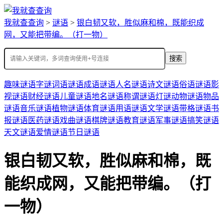
我就查查询
>
谜语
>
银白韧又软，胜似麻和棉，既能织成
网，又能把带编。（打一物）
搜索
趣味谜语
字谜
词语谜语
成语谜语
人名谜语
诗文谜语
俗语谜语
影
视谜语
财经谜语
儿童谜语
地名谜语
称谓谜语
灯谜
动物谜语
物品
谜语
音乐谜语
植物谜语
体育谜语
用语谜语
文学谜语
带格谜语
书
报谜语
医药谜语
戏曲谜语
棋牌谜语
教育谜语
军事谜语
搞笑谜语
天文谜语
爱情谜语
节日谜语
银白韧又软，胜似麻和棉，既
能织成网，又能把带编。（打
一物）