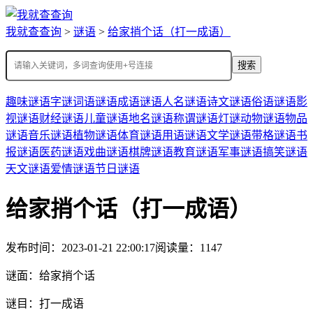
我就查查询
>
谜语
>
给家捎个话（打一成语）
搜索
趣味谜语
字谜
词语谜语
成语谜语
人名谜语
诗文谜语
俗语谜语
影
视谜语
财经谜语
儿童谜语
地名谜语
称谓谜语
灯谜
动物谜语
物品
谜语
音乐谜语
植物谜语
体育谜语
用语谜语
文学谜语
带格谜语
书
报谜语
医药谜语
戏曲谜语
棋牌谜语
教育谜语
军事谜语
搞笑谜语
天文谜语
爱情谜语
节日谜语
给家捎个话（打一成语）
发布时间：2023-01-21 22:00:17
阅读量：1147
谜面：
给家捎个话
谜目：
打一成语