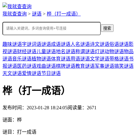
我就查查询
>
谜语
>
桦（打一成语）
搜索
趣味谜语
字谜
词语谜语
成语谜语
人名谜语
诗文谜语
俗语谜语
影
视谜语
财经谜语
儿童谜语
地名谜语
称谓谜语
灯谜
动物谜语
物品
谜语
音乐谜语
植物谜语
体育谜语
用语谜语
文学谜语
带格谜语
书
报谜语
医药谜语
戏曲谜语
棋牌谜语
教育谜语
军事谜语
搞笑谜语
天文谜语
爱情谜语
节日谜语
桦（打一成语）
发布时间：2023-01-28 18:24:05
阅读量：2671
谜面：
桦
谜目：
打一成语