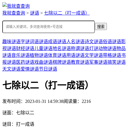
我就查查询
>
谜语
>
七除以二（打一成语）
搜索
趣味谜语
字谜
词语谜语
成语谜语
人名谜语
诗文谜语
俗语谜语
影
视谜语
财经谜语
儿童谜语
地名谜语
称谓谜语
灯谜
动物谜语
物品
谜语
音乐谜语
植物谜语
体育谜语
用语谜语
文学谜语
带格谜语
书
报谜语
医药谜语
戏曲谜语
棋牌谜语
教育谜语
军事谜语
搞笑谜语
天文谜语
爱情谜语
节日谜语
七除以二（打一成语）
发布时间：2023-01-31 14:59:38
阅读量：2216
谜面：
七除以二
谜目：
打一成语