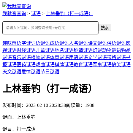
我就查查询
>
谜语
>
上林垂钓（打一成语）
搜索
趣味谜语
字谜
词语谜语
成语谜语
人名谜语
诗文谜语
俗语谜语
影
视谜语
财经谜语
儿童谜语
地名谜语
称谓谜语
灯谜
动物谜语
物品
谜语
音乐谜语
植物谜语
体育谜语
用语谜语
文学谜语
带格谜语
书
报谜语
医药谜语
戏曲谜语
棋牌谜语
教育谜语
军事谜语
搞笑谜语
天文谜语
爱情谜语
节日谜语
上林垂钓（打一成语）
发布时间：2023-02-10 20:28:38
阅读量：1938
谜面：
上林垂钓
谜目：
打一成语