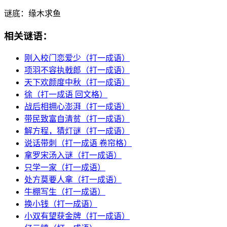
谜底：
缘木求鱼
相关谜语：
刚入校门恋爱少（打一成语）
项羽不容执戟郎（打一成语）
天下欢颜度中秋（打一成语）
徐（打一成语 回文格）
战后相拥心澎湃（打一成语）
带民致富自清贫（打一成语）
解方程，猜灯谜（打一成语）
说话带刺（打一成语 卷帘格）
拿罗宋汤入谜（打一成语）
只学一家（打一成语）
处方莫要人拿（打一成语）
牛棚写生（打一成语）
换小钱（打一成语）
小双有望获金牌（打一成语）