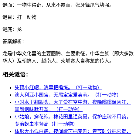
谜面：
一物生得奇，从来不露面，张牙舞爪气势强。
谜目：
打一动物
谜底：
龙
答案解析：
龙是中华文化里的主要图腾、主要象征，中华主族（即大多数
华人）及朝鲜人、越南人、柬埔寨人自称龙的传人。
相关谜语：
头顶小红帽，清早把嗓练。（打一动物）
澳大利亚小国宝，无尾宝宝爱卖萌。（打一动物）
小时水里翻跟头，大了爱在空中游，夜晚嗡嗡逞凶狂，
闻到烟味就开溜。（打一动物）
小姑娘，穿花袍，棉花田里逞英豪，保护庄稼不用药，
专治蚜虫本领高（打一动物）
体形大小似白鸽，夜间歌声把麦割；春节时分把它贺，