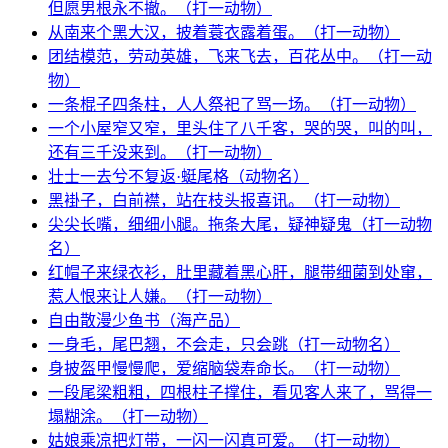
但愿男根永不撤。（打一动物）
从南来个黑大汉，披着蓑衣露着蛋。（打一动物）
团结模范，劳动英雄，飞来飞去，百花丛中。（打一动
物）
一条棍子四条柱，人人祭祀了骂一场。（打一动物）
一个小屋窄又窄，里头住了八千客，哭的哭，叫的叫，
还有三千没来到。（打一动物）
壮士一去兮不复返·蜓尾格（动物名）
黑褂子，白前襟，站在枝头报喜讯。（打一动物）
尖尖长嘴，细细小腿。拖条大尾，疑神疑鬼（打一动物
名）
红帽子来绿衣衫，肚里藏着黑心肝，腿带细菌到处窜，
惹人恨来让人嫌。（打一动物）
自由散漫少鱼书（海产品）
一身毛，尾巴翘，不会走，只会跳（打一动物名）
身披盔甲慢慢爬，爱缩脑袋寿命长。（打一动物）
一段尾梁粗粗，四根柱子撑住，看见客人来了，骂得一
塌糊涂。（打一动物）
姑娘乘凉把灯带，一闪一闪真可爱。（打一动物）