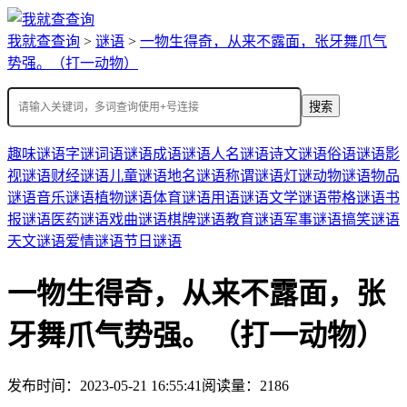
我就查查询
>
谜语
>
一物生得奇，从来不露面，张牙舞爪气
势强。（打一动物）
搜索
趣味谜语
字谜
词语谜语
成语谜语
人名谜语
诗文谜语
俗语谜语
影
视谜语
财经谜语
儿童谜语
地名谜语
称谓谜语
灯谜
动物谜语
物品
谜语
音乐谜语
植物谜语
体育谜语
用语谜语
文学谜语
带格谜语
书
报谜语
医药谜语
戏曲谜语
棋牌谜语
教育谜语
军事谜语
搞笑谜语
天文谜语
爱情谜语
节日谜语
一物生得奇，从来不露面，张
牙舞爪气势强。（打一动物）
发布时间：2023-05-21 16:55:41
阅读量：2186