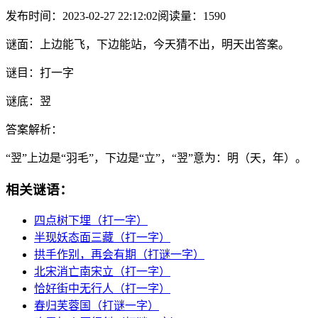
发布时间：2023-02-27 22:12:02
阅读量：1590
谜面：
上边能飞，下边能站，今天猜不出，明天出答案。
谜目：
打一字
谜底：
翌
答案解析：
“翌”上边是“羽毛”，下边是“立”，“翌”意为：明（天，年）。
相关谜语：
四点树下埋（打一字）
半现妖态面三藏（打一字）
拱手作别，再会有期（打谜一字）
北宋消亡南宋立（打一字）
恰好街中无行人（打一字）
春归芙蓉国（打谜一字）