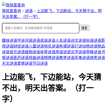
我就查查询
>
谜语
>
上边能飞，下边能站，今天猜不出，明
天出答案。（打一字）
搜索
趣味谜语
字谜
词语谜语
成语谜语
人名谜语
诗文谜语
俗语谜语
影
视谜语
财经谜语
儿童谜语
地名谜语
称谓谜语
灯谜
动物谜语
物品
谜语
音乐谜语
植物谜语
体育谜语
用语谜语
文学谜语
带格谜语
书
报谜语
医药谜语
戏曲谜语
棋牌谜语
教育谜语
军事谜语
搞笑谜语
天文谜语
爱情谜语
节日谜语
上边能飞，下边能站，今天猜
不出，明天出答案。（打一
字）