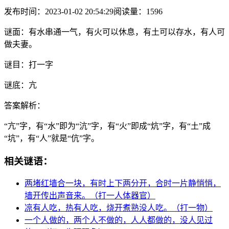
发布时间：2023-01-02 20:54:29
阅读量：1596
谜面：
有水串通一气，有火可以休息，有土可以存水，有人可
做夫妻。
谜目：
打一字
谜底：
亢
答案解析：
“亢”字，有“水”即为“沆”字，有“火”即成“炕”字，有“土”成
“坑”，有“人”就是“伉”字。
相关谜语：
两堵红墙合一块，有时上下两分开，合时一片静悄悄，
墙开传出声音来。（打一人体器官）
凉有人吃，热有人吃，烧开煮熟没人吃。（打一物）
一个人做的，两个人不做的，人人都做的，没人见过