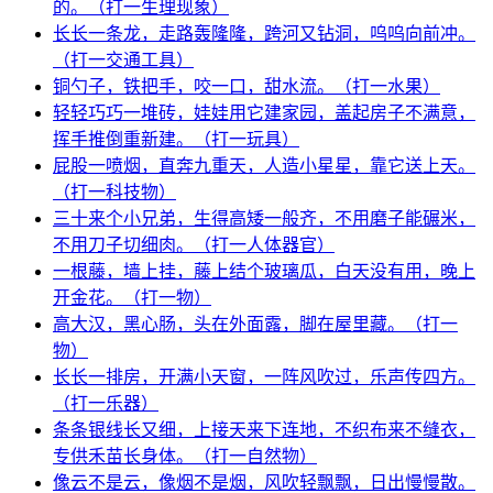
的。（打一生理现象）
长长一条龙，走路轰隆隆，跨河又钻洞，呜呜向前冲。
（打一交通工具）
铜勺子，铁把手，咬一口，甜水流。（打一水果）
轻轻巧巧一堆砖，娃娃用它建家园，盖起房子不满意，
挥手推倒重新建。（打一玩具）
屁股一喷烟，直奔九重天，人造小星星，靠它送上天。
（打一科技物）
三十来个小兄弟，生得高矮一般齐，不用磨子能碾米，
不用刀子切细肉。（打一人体器官）
一根藤，墙上挂，藤上结个玻璃瓜，白天没有用，晚上
开金花。（打一物）
高大汉，黑心肠，头在外面露，脚在屋里藏。（打一
物）
长长一排房，开满小天窗，一阵风吹过，乐声传四方。
（打一乐器）
条条银线长又细，上接天来下连地，不织布来不缝衣，
专供禾苗长身体。（打一自然物）
像云不是云，像烟不是烟，风吹轻飘飘，日出慢慢散。