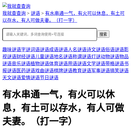
我就查查询
>
谜语
>
有水串通一气，有火可以休息，有土可
以存水，有人可做夫妻。（打一字）
搜索
趣味谜语
字谜
词语谜语
成语谜语
人名谜语
诗文谜语
俗语谜语
影
视谜语
财经谜语
儿童谜语
地名谜语
称谓谜语
灯谜
动物谜语
物品
谜语
音乐谜语
植物谜语
体育谜语
用语谜语
文学谜语
带格谜语
书
报谜语
医药谜语
戏曲谜语
棋牌谜语
教育谜语
军事谜语
搞笑谜语
天文谜语
爱情谜语
节日谜语
有水串通一气，有火可以休
息，有土可以存水，有人可做
夫妻。（打一字）